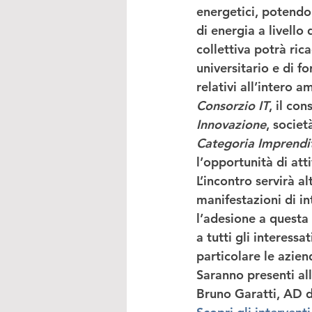
energetici, potendo
di energia a livello
collettiva potrà ric
universitario e di f
relativi all’intero 
Consorzio IT
, il co
Innovazione
, socie
Categoria Imprendit
l’opportunità di att
L’incontro servirà al
manifestazioni di i
l’adesione a questa 
a tutti gli interess
particolare le azien
Saranno presenti al
Bruno Garatti, AD di