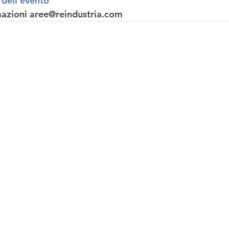
 dell’evento 
mazioni
 aree@reindustria.com 