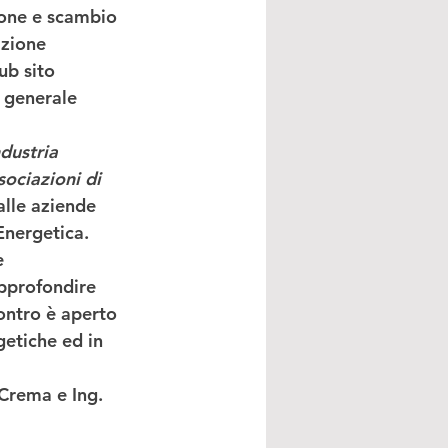
ione e scambio 
azione 
ub sito 
e generale 
dustria 
sociazioni di
alle aziende 
Energetica.
e 
approfondire 
ontro è aperto 
getiche ed in 
Crema e Ing. 