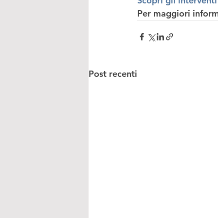
S
copri gli interventi
Per maggiori infor
Post recenti