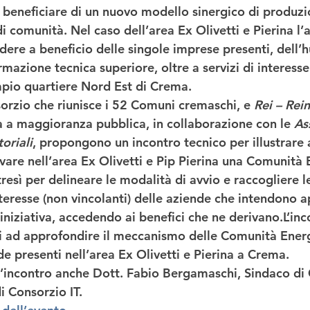
 beneficiare di un nuovo modello sinergico di produz
 di comunità. Nel caso dell’area Ex Olivetti e Pierina l’
adere a beneficio delle singole imprese presenti, dell’h
ormazione tecnica superiore, oltre a servizi di interess
ampio quartiere Nord Est di Crema. 
nsorzio che riunisce i 52 Comuni cremaschi, e 
Rei – Rein
tà a maggioranza pubblica, in collaborazione con le
 As
oriali
, propongono un incontro tecnico per illustrare 
ivare nell’area Ex Olivetti e Pip Pierina una Comunità 
tresì per delineare le modalità di avvio e raccogliere l
nteresse (non vincolanti) delle aziende che intendono 
iniziativa, accedendo ai benefici che ne derivano.L’inc
ati ad approfondire il meccanismo delle Comunità Ener
de presenti nell’area Ex Olivetti e Pierina a Crema. 
l’incontro anche Dott. Fabio Bergamaschi, Sindaco di 
 Consorzio IT. 