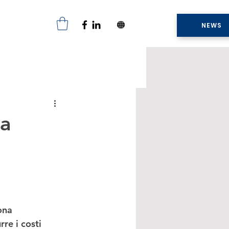
NEWS
ca
ona 
rre i costi 