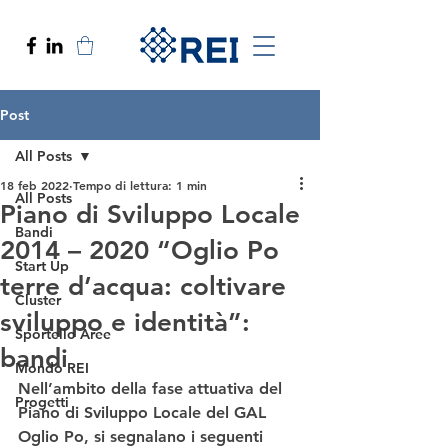
Post
All Posts
18 feb 2022
Tempo di lettura: 1 min
All Posts
Piano di Sviluppo Locale
Bandi
2014 – 2020 “Oglio Po
Start Up
terre d’acqua: coltivare
Cluster
sviluppo e identità”:
Sportello Aree
bandi
Mondo REI
Nell’ambito della fase attuativa del 
Progetti
Piano di Sviluppo Locale del GAL 
Oglio Po, si segnalano i seguenti 