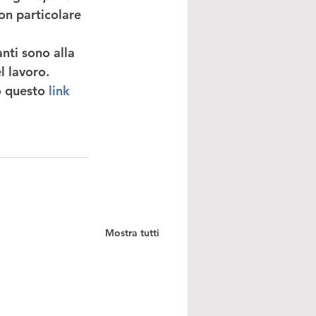
on particolare 
nti sono alla 
l lavoro. 
o questo 
link
Mostra tutti