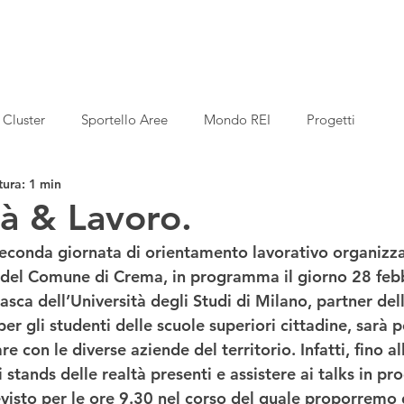
Cluster
Sportello Aree
Mondo REI
Progetti
tura: 1 min
tà & Lavoro.
seconda giornata di orientamento lavorativo organizza
 del Comune di Crema, in programma il giorno 28 febb
sca dell’Università degli Studi di Milano, partner dell
per gli studenti delle scuole superiori cittadine, sarà p
e con le diverse aziende del territorio. Infatti, fino all
i stands delle realtà presenti e assistere ai talks in p
evisto per le ore 9.30 nel corso del quale proporremo 