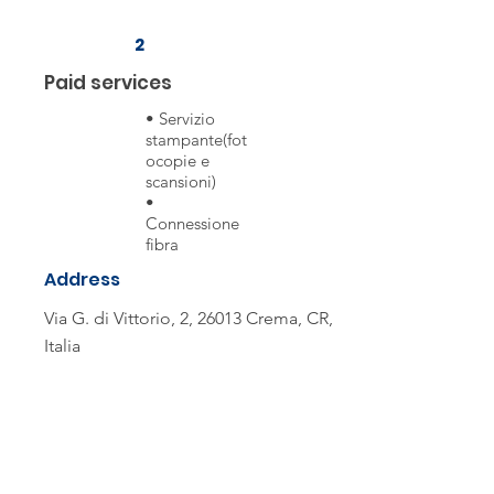
2
Paid services
• Servizio
stampante(fot
ocopie e
scansioni)
•
Connessione
fibra
Address
Via G. di Vittorio, 2, 26013 Crema, CR,
Italia