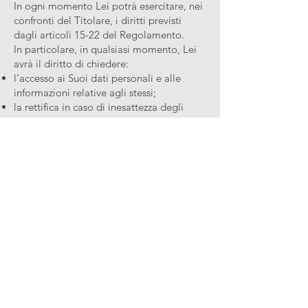
In ogni momento Lei potrà esercitare, nei
confronti del Titolare, i diritti previsti
dagli articoli 15-22 del Regolamento.
In particolare, in qualsiasi momento, Lei
avrà il diritto di chiedere:
l’accesso ai Suoi dati personali e alle
informazioni relative agli stessi;
la rettifica in caso di inesattezza degli
stessi o l’integrazione di quelli incompleti;
la cancellazione dei dati dal verificarsi
delle condizioni previste dall’articolo 17,
paragrafo 1, del Regolamento e nel
rispetto delle eccezioni previste dal
paragrafo 3;
la limitazione del loro trattamento dei
dati, al ricorrere delle ipotesi indicate
nell’articolo 18, paragrafo 1, del
Regolamento.
Avrà inoltre:
il diritto di opporsi al loro trattamento se
trattati per il perseguimento di un