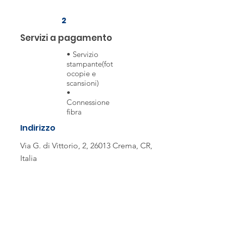
2
Servizi a pagamento
• Servizio
stampante(fot
ocopie e
scansioni)
•
Connessione
fibra
Indirizzo
Via G. di Vittorio, 2, 26013 Crema, CR,
Italia