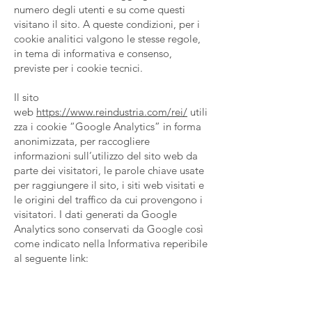
numero degli utenti e su come questi
visitano il sito. A queste condizioni, per i
cookie analitici valgono le stesse regole,
in tema di informativa e consenso,
previste per i cookie tecnici.
Il sito
web
https://www.reindustria.com/rei/
utili
zza i cookie “Google Analytics” in forma
anonimizzata, per raccogliere
informazioni sull’utilizzo del sito web da
parte dei visitatori, le parole chiave usate
per raggiungere il sito, i siti web visitati e
le origini del traffico da cui provengono i
visitatori. I dati generati da Google
Analytics sono conservati da Google così
come indicato nella Informativa reperibile
al seguente link:
https://developers.google.com/analytics/
devguides/collection/analyticsjs/cookie-
usage