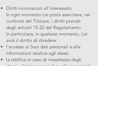
Diritti riconosciuti all’interessato
In ogni momento Lei potrà esercitare, nei
confronti del Titolare, i diritti previsti
dagli articoli 15-22 del Regolamento.
In particolare, in qualsiasi momento, Lei
avrà il diritto di chiedere:
l’accesso ai Suoi dati personali e alle
informazioni relative agli stessi;
la rettifica in caso di inesattezza degli
stessi o l’integrazione di quelli incompleti;
la cancellazione dei dati dal verificarsi
delle condizioni previste dall’articolo 17,
paragrafo 1, del Regolamento e nel
rispetto delle eccezioni previste dal
paragrafo 3;
la limitazione del loro trattamento dei
dati, al ricorrere delle ipotesi indicate
nell’articolo 18, paragrafo 1, del
Regolamento.
Avrà inoltre:
il diritto di opporsi al loro trattamento se