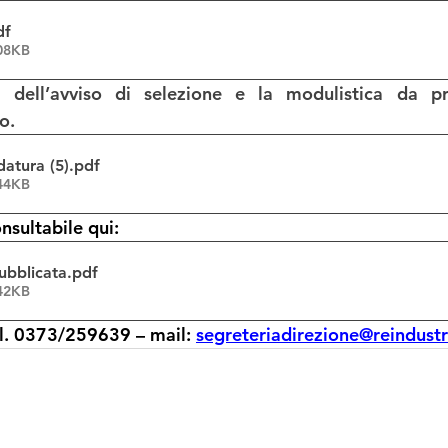
df
208KB
o.
atura (5)
.pdf
244KB
nsultabile qui:
ubblicata
.pdf
142KB
el. 0373/259639 – mail: 
segreteriadirezione@reindust