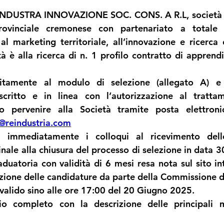
EINDUSTRA INNOVAZIONE SOC. CONS. A R.L, società pe
provinciale cremonese con partenariato a totale p
al marketing territoriale, all’innovazione e ricerca e
tà è alla ricerca di n. 1 profilo contratto di apprendi
itamente al modulo di selezione (allegato A) e 
critto e in linea con l’autorizzazione al trattam
e@reindustria.com
à immediatamente i colloqui al ricevimento delle
finale alla chiusura del processo di selezione in data 
duatoria con validità di 6 mesi resa nota sul sito int
azione delle candidature da parte della Commissione di
 valido sino alle ore 17:00 del 20 Giugno 2025. 
cio completo con la descrizione delle principali m