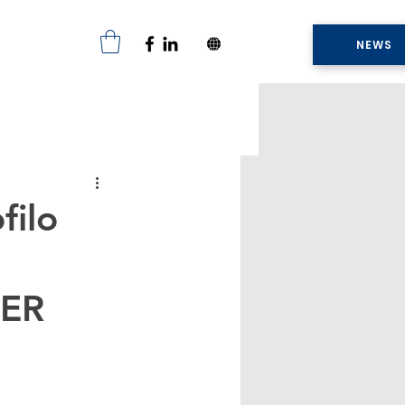
NEWS
filo
PER