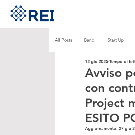
All Posts
Bandi
Start Up
12 giu 2025
Tempo di let
Avviso pe
con cont
Project
ESITO P
Aggiornamento:
27 giu 