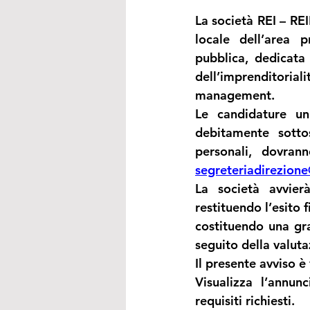
La società REI – R
locale dell’area 
pubblica, dedicata 
dell’imprenditoriali
management. 
Le candidature un
debitamente sottos
segreteriadirezion
La società avvier
restituendo l’esito 
costituendo una gra
seguito della valut
Il presente avviso è
Visualizza l’annun
requisiti richiesti.