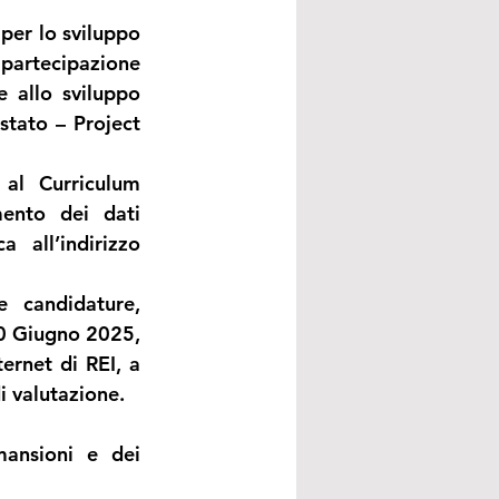
r lo sviluppo 
artecipazione 
 allo sviluppo 
stato – Project 
al Curriculum 
ento dei dati 
personali, dovranno pervenire alla Società tramite posta elettronica all’indirizzo 
 candidature, 
30 Giugno 2025, 
ernet di REI, a 
 valutazione. 
ansioni e dei 