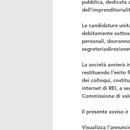
pubblica, dedicata a
dell’imprenditoriali
Le candidature unit
debitamente sottoscr
personali, dovranno 
segreteriadirezion
La società avvierà 
restituendo l’esito f
dei colloqui, costit
internet di REI, a s
Commissione di val
Il presente avviso 
Visualizza l’annunci