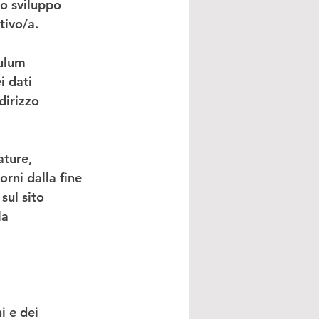
lo sviluppo 
tivo/a.
ulum 
i dati 
dirizzo 
ture, 
orni dalla fine 
sul sito 
la 
i e dei 