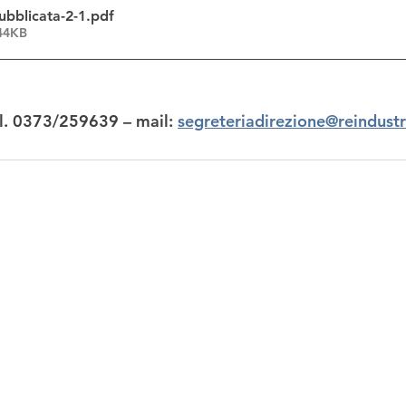
ubblicata-2-1
.pdf
144KB
el. 0373/259639 – mail: 
segreteriadirezione@reindust