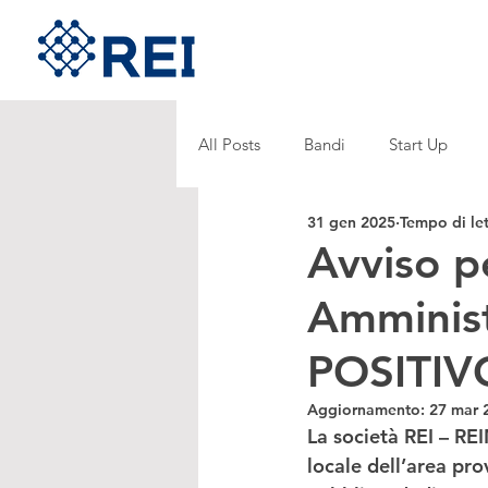
All Posts
Bandi
Start Up
31 gen 2025
Tempo di let
Avviso pe
Amminist
POSITIV
Aggiornamento:
27 mar 
La società REI – R
locale dell’area pr