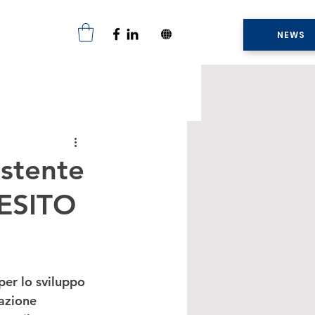
NEWS
istente
 ESITO
r lo sviluppo 
azione 