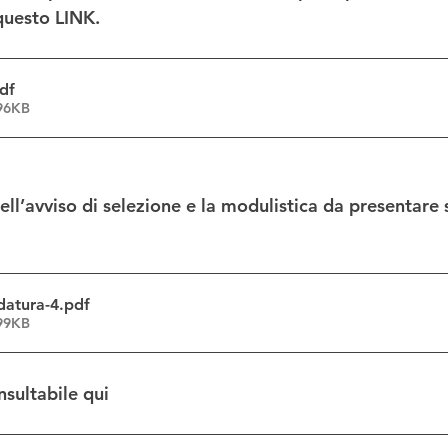
 questo LINK.
df
196KB
dell’avviso di selezione e la modulistica da presentare
datura-4
.pdf
199KB
nsultabile qui