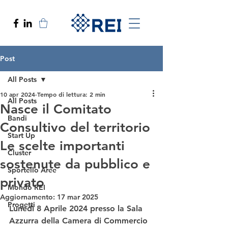
Post
All Posts
10 apr 2024
Tempo di lettura: 2 min
All Posts
Nasce il Comitato
Bandi
Consultivo del territorio
Start Up
Le scelte importanti
Cluster
sostenute da pubblico e
Sportello Aree
privato
Mondo REI
Aggiornamento:
17 mar 2025
Progetti
Lunedì 8 Aprile 2024 presso la Sala 
Azzurra della Camera di Commercio 