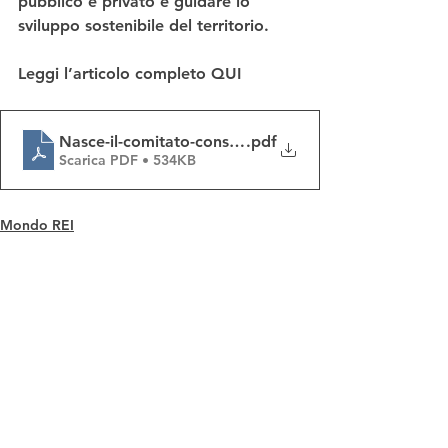
pubblico e privato e guidare lo 
sviluppo sostenibile del territorio.
Leggi l’articolo completo QUI
Nasce-il-comitato-consultivo-1
.pdf
Scarica PDF • 534KB
Mondo REI
Mostra tutti
Post recenti