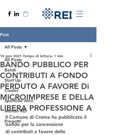
Post
All Posts
18 gen 2021
Tempo di lettura: 1 min
All Posts
BANDO PUBBLICO PER
Bandi
CONTRIBUTI A FONDO
Start Up
PERDUTO A FAVORE Di
Cluster
MICROIMPRESE E DELLA
Sportello Aree
LIBERA PROFESSIONE A
Mondo REI
Il Comune di Crema ha pubblicato il 
Progetti
bando per la concessione
di contributi a favore delle 