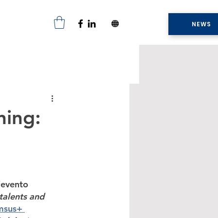
NEWS
ning:
l’evento
talents and 
msus+ 