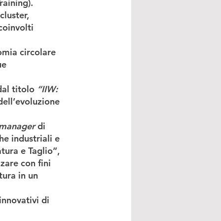
aining).
cluster, 
coinvolti 
omia circolare 
ue 
dal titolo 
“IIW: 
dell’evoluzione 
 manager
 di 
e industriali e 
tura e Taglio”, 
zare con fini 
ura in un 
innovativi di 