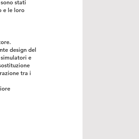
sono stati 
 e le loro 
tore.
ente design del 
simulatori e 
sostituzione 
azione tra i 
iore 