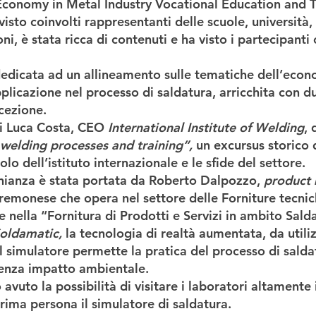
 Economy in Metal Industry Vocational Education and Tr
isto coinvolti rappresentanti delle scuole, università, 
i, è stata ricca di contenuti e ha visto i partecipanti 
dedicata ad un allineamento sulle tematiche dell’econ
pplicazione nel processo di saldatura, arricchita con d
cezione.
i 
Luca Costa, CEO 
International Institute of Welding
, 
 welding processes and training”, 
un excursus storico 
uolo dell’istituto internazionale e le sfide del settore.
ianza è stata portata da 
Roberto Dalpozzo, 
product
remonese che opera nel settore delle Forniture tecnich
 nella “Fornitura di Prodotti e Servizi in ambito Salda
oldamatic, 
la tecnologia di realtà aumentata, da utiliz
 simulatore permette la pratica del processo di saldat
senza impatto ambientale.
avuto la possibilità di visitare i laboratori altamente 
ima persona il simulatore di saldatura.