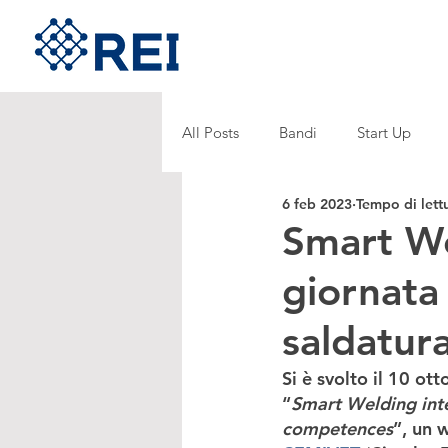
All Posts
Bandi
Start Up
6 feb 2023
Tempo di lett
Smart We
giornata
saldatur
Si è svolto il 10 ot
“
Smart Welding inte
competences
”
, un 