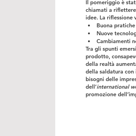
Il pomeriggio è stat
chiamati a riflettere
idee. La riflessione 
Buona pratiche 
Nuove tecnologi
Cambiamenti nec
Tra gli spunti emersi
prodotto, consapevo
della realtà aumentat
della saldatura con 
bisogni delle impres
dell’
international we
promozione dell’imp