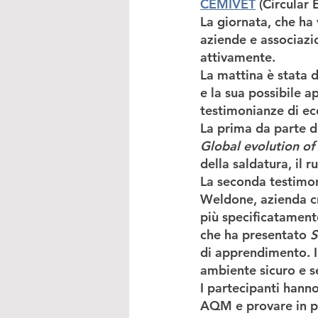
CEMIVET
 (Circular
La giornata, che ha v
aziende e associazion
attivamente.
La mattina è stata 
e la sua possibile a
testimonianze di ec
La prima da parte d
Global evolution of
della saldatura, il r
La seconda testimon
Weldone
, azienda c
più specificatamente
che ha presentato 
S
di apprendimento. Il
ambiente sicuro e 
I partecipanti hanno 
AQM e provare in pr