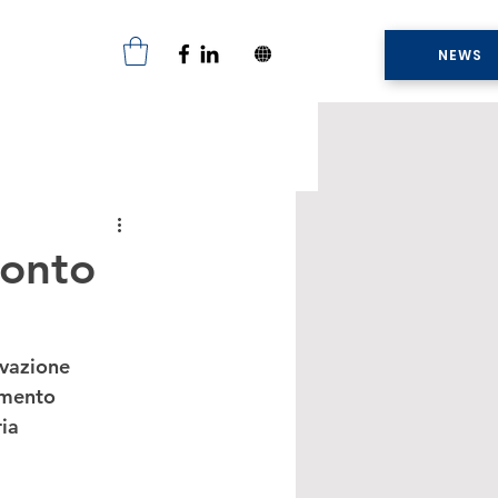
NEWS
conto
vazione 
imento 
ia 