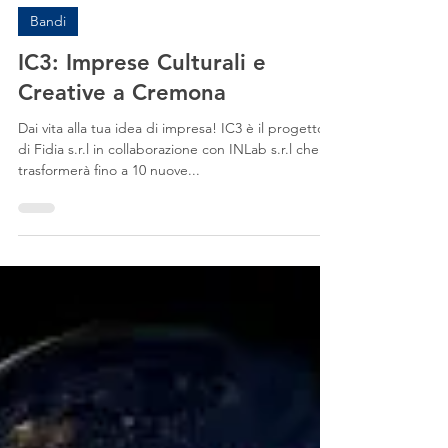
28 set 2020
Tempo di lettura: 2 min
Bandi
IC3: Imprese Culturali e
Creative a Cremona
Dai vita alla tua idea di impresa! IC3 è il progetto
di Fidia s.r.l in collaborazione con INLab s.r.l che
trasformerà fino a 10 nuove...