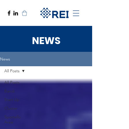
NEWS
News
All Posts
All Posts
Bandi
Start Up
Cluster
Sportello
Aree