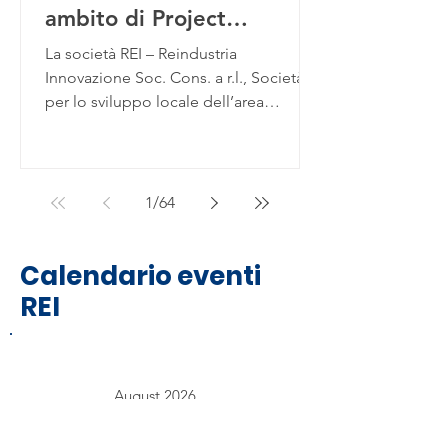
ambito di Project
management – CHIUSO
La società REI – Reindustria
PER ESITO POSITIVO
Innovazione Soc. Cons. a r.l., Società
per lo sviluppo locale dell’area
provinciale cremonese con...
1
/
64
Calendario eventi
REI
August 2026
SUN
MON
TUE
WED
THU
FRI
SAT