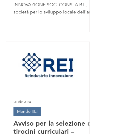
POSITIVO
INNOVAZIONE SOC. CONS. A R.L,
società per lo sviluppo locale dell’area
provinciale cremonese con
partenariato...
20 dic 2024
Mondo REI
Avviso per la selezione di
tirocini curriculari –