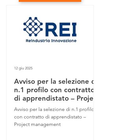
12 giu 2025
Avviso per la selezione di
n.1 profilo con contratto
di apprendistato – Project
management - CHIUSO
Avviso per la selezione di n.1 profilo
PER ESITO POSITIVO
con contratto di apprendistato –
Project management