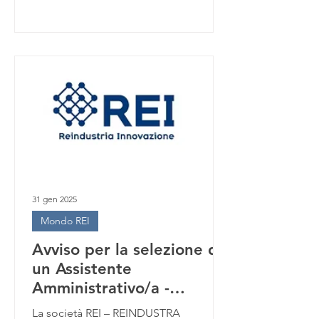
31 gen 2025
Mondo REI
Avviso per la selezione di
un Assistente
Amministrativo/a -
CHIUSO PER ESITO
La società REI – REINDUSTRA