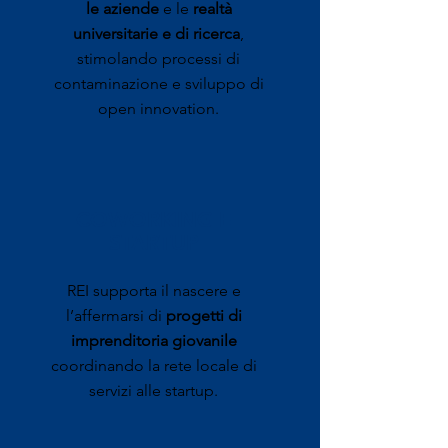
le aziende
e le
realtà
universitarie e di ricerca
,
stimolando processi di
contaminazione e sviluppo di
open innovation
.
COWORKING E
STARTUP
REI supporta il nascere e
l’affermarsi di
progetti di
imprenditoria giovanile
coordinando la rete locale di
servizi alle startup.