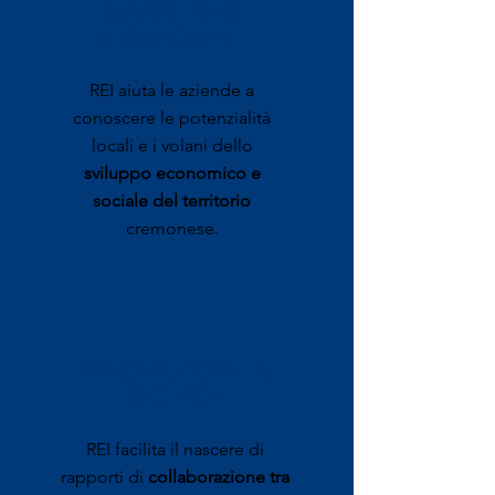
MARKETING
TERRITORIALE
REI aiuta le aziende a
conoscere le potenzialità
locali e i volani dello
sviluppo economico e
sociale del territorio
cremonese.
INNOVAZIONE &
RICERCA
REI facilita il nascere di
rapporti di
collaborazione tra