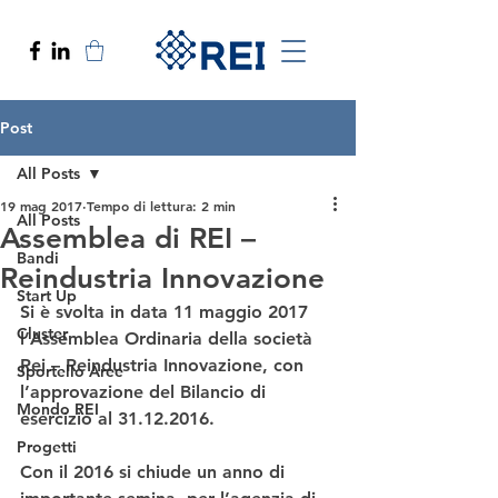
Post
All Posts
19 mag 2017
Tempo di lettura: 2 min
All Posts
Assemblea di REI –
Bandi
Reindustria Innovazione
Start Up
Si è svolta in data 11 maggio 2017 
Cluster
l’Assemblea Ordinaria della società 
Rei – Reindustria Innovazione, con 
Sportello Aree
l’approvazione del Bilancio di 
Mondo REI
esercizio al 31.12.2016.
Progetti
Con il 2016 si chiude un anno di 