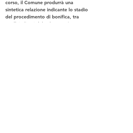
corso, il Comune produrrà una 
sintetica relazione indicante lo stadio 
del procedimento di bonifica, tra 
quelli indicati dal D.lgs. 152/2006 e 
s.m.i., con previsione debitamente 
motivata dei tempi di conclusione 
della bonifica;
– Avviso pubblico per l’eventuale 
individuazione di aree private.
Per richiedere assistenza per 
eventuali problemi tecnici di sistema 
e caricamento dei dati, è possibile 
rivolgersi a Unioncamere Lombardia:
– tramite mail: 
imprese@lom.camcom.it
– tramite telefono: 02.6079601