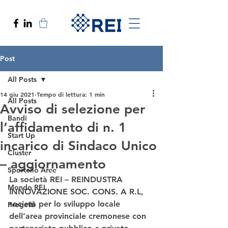
Post
All Posts
14 giu 2021
Tempo di lettura: 1 min
All Posts
Avviso di selezione per
Bandi
l’affidamento di n. 1
Start Up
incarico di Sindaco Unico
Cluster
– aggiornamento
Sportello Aree
La società REI – REINDUSTRA 
Mondo REI
INNOVAZIONE SOC. CONS. A R.L, 
società per lo sviluppo locale 
Progetti
dell’area provinciale cremonese con 