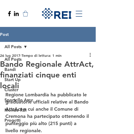
Post
All Posts
26 lug 2017
Tempo di lettura: 1 min
All Posts
Bando Regionale AttrAct,
Bandi
finanziati cinque enti
Start Up
locali
Cluster
Regione Lombardia ha pubblicato le 
Sportello Aree
graduatorie ufficiali relative al Bando 
AttrAct a cui anche il Comune di 
Mondo REI
Cremona ha partecipato ottenendo il 
Progetti
punteggio più alto (215 punti) a 
livello regionale.