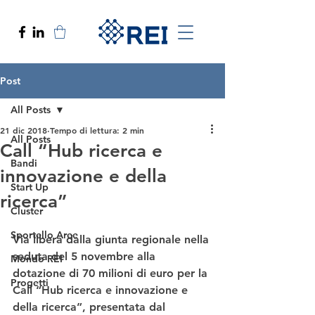
Post
All Posts
21 dic 2018
Tempo di lettura: 2 min
All Posts
Call “Hub ricerca e
Bandi
innovazione e della
Start Up
ricerca”
Cluster
Sportello Aree
Via libera dalla giunta regionale nella 
seduta del 5 novembre alla 
Mondo REI
dotazione di 70 milioni di euro per la 
Progetti
Call “Hub ricerca e innovazione e 
della ricerca”
, presentata dal 