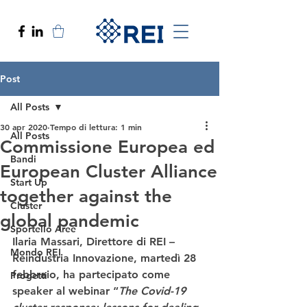
Post
All Posts
30 apr 2020
Tempo di lettura: 1 min
All Posts
Commissione Europea ed
Bandi
European Cluster Alliance
Start Up
together against the
Cluster
global pandemic
Sportello Aree
Ilaria Massari
, 
Direttore di REI – 
Mondo REI
Reindustria Innovazione
, martedì 28 
febbraio, ha partecipato come 
Progetti
speaker al webinar “
The Covid-19 