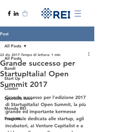
Post
All Posts
22 dic 2017
Tempo di lettura: 1 min
All Posts
Grande successo per
Bandi
StartupItalia! Open
Start Up
Summit 2017
Cluster
Grande successo per l’edizione 2017 
Sportello Aree
di 
StartupItalia! Open Summit
, la più 
Mondo REI
grande ed importante kermesse 
Progetti
nazionale dedicata alle startup, agli 
incubatori, ai Venture Capitalist e a 