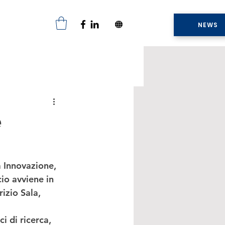
NEWS
e
a Innovazione
, 
cio avviene in 
izio Sala
, 
 di ricerca, 