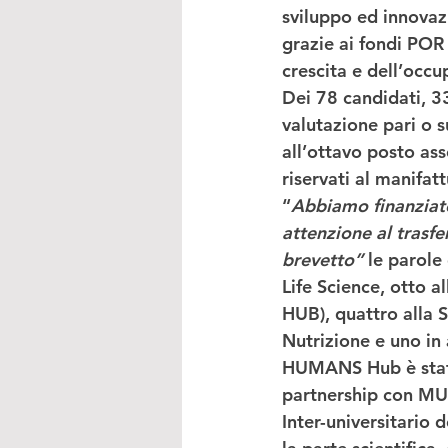
sviluppo ed innovazi
grazie ai 
fondi POR
crescita e dell’occ
Dei 78 candidati, 3
valutazione pari o 
all’
ottavo posto ass
riservati al manifat
“
Abbiamo finanziato
attenzione al trasf
brevetto”
 le parole 
Life Science, otto a
HUB), quattro alla S
Nutrizione e uno in
HUMANS Hub
 è st
partnership con MUS
Inter-universitario 