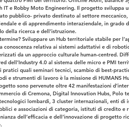
 e quattro PMI del territorio: 
Officine Aiolfi, Balance 
h IT e Robby Moto Engineering
. Il progetto sviluppa 
ato pubblico- privato destinato al 
settore meccanico
,
iendale e di apprendimento interaziendale, in grado di
o della ricerca e dell’istruzione. 
 termine?
 Sviluppare un Hub territoriale stabile per l
la conoscenza relativa ai sistemi adattativi e di roboti
erizzati da un 
approccio culturale human-centred
. Dif
d dell’Industry 4.0 al sistema delle micro e PMI territ
 pratici quali seminari tecnici, scambio di best-practic
odi e strumenti di lavoro è la missione di HUMANS Hu
rogetto sono pervenute 
oltre 42 manifestazioni d’inte
mmercio di Cremona, Digital Innovation Hubs, Polo te
ecnologici lombardi, 3 cluster internazionali, enti di i
lici e associazioni di categoria, istituti di credito e r
onianza dell’efficacia e dell’innovazione di progetto ri
.  