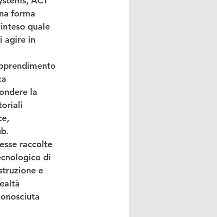
Systems, ACT 
una forma 
 inteso quale 
 agire in 
’apprendimento 
ca 
fondere la 
oriali 
e, 
b.  
resse
 raccolte 
cnologico di 
struzione e 
ealtà 
conosciuta 