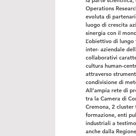
la parte scientifica,
Operations Researc
evoluta di partenari
luogo di crescita az
sinergia con il mond
L’obiettivo di lungo
inter- aziendale del
collaborativi caratt
cultura human-centre
attraverso strumenti
condivisione di met
All’ampia rete di p
tra la Camera di Co
Cremona, 2 cluster t
formazione, enti pubb
industriali a testim
anche dalla Regione