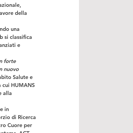
azionale, 
favore della 
endo una 
si classifica 
nziati e 
 forte 
n nuovo 
mbito Salute e 
tra cui HUMANS 
 alla 
e in 
zio di Ricerca 
acro Cuore
 per 