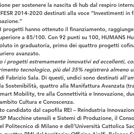
one per sostenere la nascita di hub dal respiro intern
 FESR 2014-2020 
destinati alla voce “
Investimenti in 
upazione
.”  
3 progetti hanno ottenuto il finanziamento, raggiung
superiore a 85/100. Con 
92 punti su 100
, HUMANS Hub 
oluto 
in graduatoria, 
primo dei quattro progetti cofina
turiero avanzato
.  
 i progetti estremamente innovativi ed eccellenti, con
erimento tecnologico, più del 35% registrerà almeno u
di
Fabrizio Sala
. Di questi, undici sono destinati all’a
lla Sostenibilità, quattro alla Manifattura Avanzata (
mart Mobility, tre alla Connettività e Innovazione, due
 ambito Cultura e Conoscenza.  
ato candidato dal capofila REI – Reindustria Innovazion
P Macchine utensili e Sistemi di Produzione, il Consor
del Politecnico di Milano e dell’Università Cattolica S