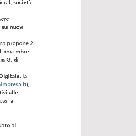
cral
, società 
mere
 sui 
nuovi 
ona propone 2 
21 novembre 
ia G. di 
Digitale, la 
impresa.it
), 
ivi alle 
ssi a 
dato al