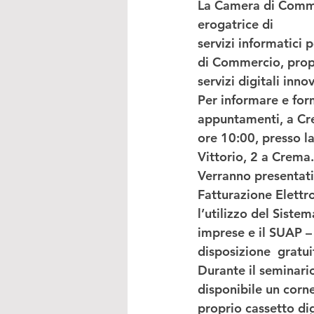
La 
Camera di Comm
erogatrice di
servizi informatici 
di Commercio, propon
servizi digitali innov
Per informare e fo
appuntamenti, a Cre
ore 10:00,
 presso 
l
Vittorio, 2 a Crema.
Verranno presentati: 
Fatturazione Elettro
l’utilizzo del Siste
imprese e il SUAP – 
disposizione  gratu
Durante il seminari
disponibile un corn
proprio cassetto dig