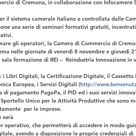
ercio di Cremona
, in collaborazione con 
Infocamere S
per il sistema camerale italiano e controllata dalle Ca
e una serie di seminari formativi gratuiti, incentrati
ativi
.  
rmare gli operatori, la Camera di Commercio di Crem
ma nelle giornate di 
venerdì 8 novembre e giovedì 
a sala formazione di REI –  Reindustria Innovazione in v
i Libri Digitali, la Certificazione Digitale, il Cassetto 
nica Europea, i Servizi Digitali (
http://www.benvenuta
ma di pagamento PagoPa, il PID ed i suoi servizi innovat
Sportello Unico per le Attività Produttive che sono me
itamente  per le imprese. 
o sarà
er operativo, che permetterà di accedere in modo gui
itale, avendo a disposizione le proprie credenziali di