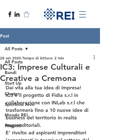
Post
All Posts
28 set 2020
Tempo di lettura: 2 min
All Posts
IC3: Imprese Culturali e
Bandi
Creative a Cremona
Start Up
Dai vita alla tua idea di impresa!
Cluster
IC3
 è il progetto di Fidia s.r.l in 
collaborazione con INLab s.r.l che 
Sportello Aree
trasformerà fino a 10 nuove idee di 
Mondo REI
business del territorio in realtà 
imprenditoriali. 
Progetti
E’ rivolto
 ad aspiranti imprenditori 