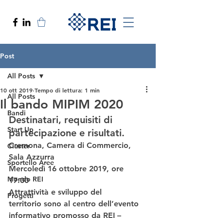
Post
All Posts
10 ott 2019
Tempo di lettura: 1 min
All Posts
Il bando MIPIM 2020
Bandi
Destinatari, requisiti di 
Start Up
partecipazione e risultati.  
Cremona, Camera di Commercio, 
Cluster
Sala Azzurra
Sportello Aree
Mercoledì 16 ottobre 2019, ore 
Mondo REI
17:00
Attrattività e sviluppo del
Progetti
territorio sono al centro dell’evento 
informativo promosso da REI – 