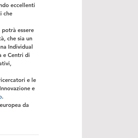
ndo eccellenti 
i che 
 potrà essere 
à, che sia un 
na Individual 
à e Centri di 
tivi, 
cercatori e le 
 Innovazione
 e 
b
. 
 europea da 