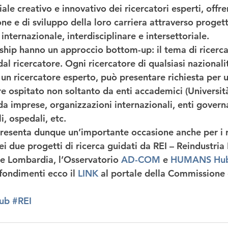
iale creativo e innovativo dei ricercatori esperti, offre
ne e di sviluppo della loro carriera attraverso progett
nternazionale, interdisciplinare e intersettoriale. 
ship
 hanno un approccio bottom-up: il tema di ricerca
al ricercatore. 
Ogni ricercatore di qualsiasi nazionalit
 un ricercatore esperto, può presentare richiesta per u
re ospitato
 non soltanto da 
enti accademici
 (Universit
da 
imprese
, 
organizzazioni internazionali, enti governa
i, ospedali, etc.
resenta dunque un’importante occasione anche per i ri
ei 
due progetti di ricerca guidati da REI – Reindustria
one Lombardia
, l’Osservatorio 
AD-COM
 e 
HUMANS Hu
ondimenti ecco il 
LINK 
al portale della Commissione
ub
#REI