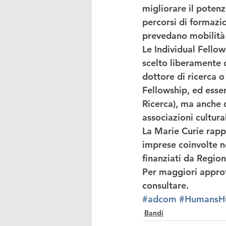
migliorare il potenz
percorsi di formazio
prevedano mobilità i
Le 
Individual Fellow
scelto liberamente d
dottore di ricerca o
Fellowship
, ed 
esse
Ricerca), ma anche 
associazioni cultural
La Marie Curie rapp
imprese coinvolte n
finanziati da Regi
Per maggiori approf
consultare.
#adcom
#HumansH
Bandi