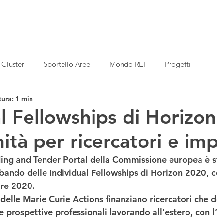
Cluster
Sportello Aree
Mondo REI
Progetti
tura: 1 min
al Fellowships di Horizo
ità per ricercatori e im
ing and Tender Portal
 della Commissione europea è s
 bando delle
 Individual Fellowships
 di 
Horizon 2020
, 
bre 2020
. 
 delle Marie Curie Actions 
finanziano ricercatori che 
e prospettive professionali lavorando all’estero
, con l