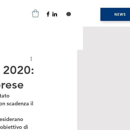
NEWS
n 2020:
prese
tato 
con 
scadenza 
il 
desiderano 
’obiettivo di 