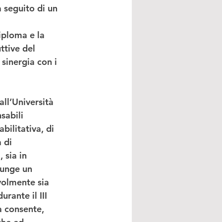
a seguito di un 
iploma e la 
ttive del 
 sinergia con i 
all’Università 
sabili 
bilitativa, di 
 di 
 sia in 
iunge un 
volmente sia 
rante il III 
a consente, 