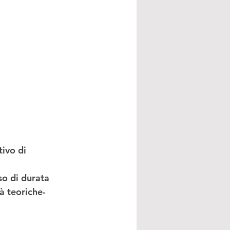
tivo di 
so di 
durata 
tà teoriche-