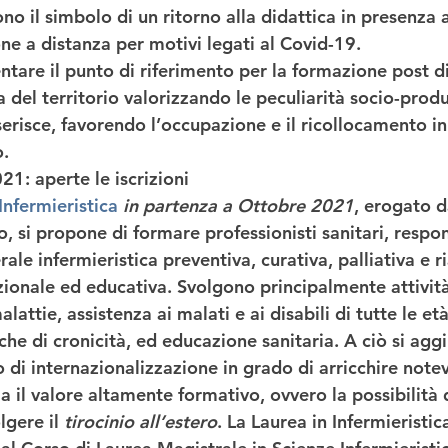
ono il simbolo di un ritorno alla didattica in presenza 
ne a distanza per motivi legati al Covid-19. 
ntare il 
punto di riferimento per la formazione
 post d
del territorio valorizzando le peculiarità socio-produ
serisce, 
favorendo l’occupazione
 e il ricollocamento in
o
. 
21: aperte le iscrizioni
 Infermieristica
in partenza a Ottobre 2021
, erogato d
o, si propone di formare professionisti sanitari, respon
ale infermieristica preventiva, curativa, palliativa e ria
zionale ed educativa. Svolgono principalmente attività
attie, assistenza ai malati e ai disabili di tutte le età,
 che di cronicità, ed educazione sanitaria. A ciò si agg
 di internazionalizzazione in grado di arricchire note
a il valore altamente formativo, ovvero la possibilità du
lgere il 
tirocinio all’estero
. La Laurea in Infermieristic