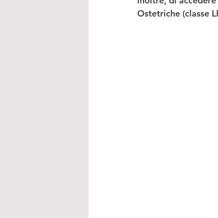
inoltre, di accedere
Ostetriche
 (classe 