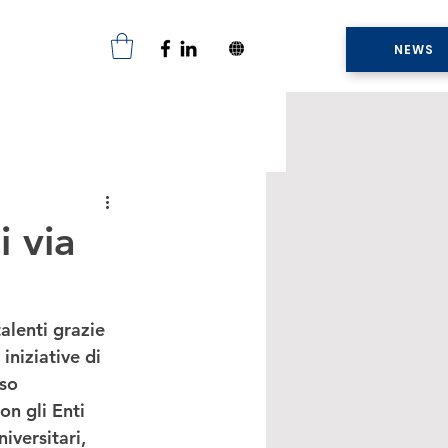
NEWS
i via
alenti grazie 
 iniziative di 
so 
on gli Enti 
versitari, 