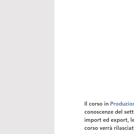
Il corso in 
Produzion
conoscenze del sett
import ed export, l
corso verrà rilasciato