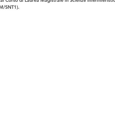
 al Corso di 
Laurea Magistrale in Scienze Infermieristi
LM/SNT1). 