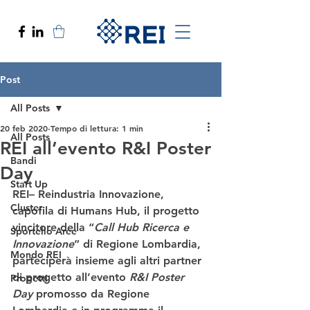
Post
All Posts
20 feb 2020
Tempo di lettura: 1 min
All Posts
REI all’evento R&I Poster
Bandi
Day
Start Up
REI
– Reindustria Innovazione, 
Cluster
capofila di Humans Hub
, il progetto 
vincitore della “
Call Hub Ricerca e 
Sportello Aree
Innovazione
” di Regione Lombardia, 
Mondo REI
parteciperà insieme agli altri partner 
di progetto all’evento
R&I Poster 
Progetti
Day 
promosso da Regione 