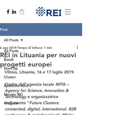
Post
All Posts
6 ago 2019
Tempo di lettura: 1 min
All Posts
REI in Lituania per nuovi
Bandi
progetti europei
Start Up
Vilnius, Lituania, 16 e 17 luglio 2019.
Cluster
Ospite dell’agenzia locale 
MITA – 
Sportello Aree
Agency for Science, Innovation & 
Mondo REI
Technology
 e organizzatrice 
dell’evento “
Future Clusters: 
Progetti
connected, digital, international. B2B 