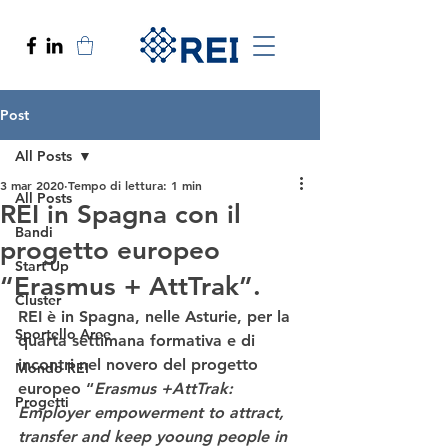
Post
All Posts
3 mar 2020
Tempo di lettura: 1 min
All Posts
REI in Spagna con il
Bandi
progetto europeo
Start Up
“Erasmus + AttTrak”.
Cluster
REI è in Spagna
, nelle Asturie, per la 
Sportello Aree
quarta settimana formativa e di 
incontri nel novero del progetto 
Mondo REI
europeo “
Erasmus +
AttTrak:
Progetti
Employer empowerment to attract, 
transfer and keep yooung people in 