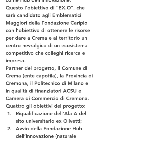
come 
Hub dell’innovazione
. 
Questo l’obiettivo di 
”EX.O”
, che 
sarà candidato agli Emblematici 
Maggiori della 
Fondazione Cariplo
con l’obiettivo di ottenere le risorse 
per dare a Crema e al territorio un 
centro nevralgico di un ecosistema 
competitivo che colleghi ricerca e 
impresa. 
Partner 
del progetto, il 
Comune di 
Crema
 (ente capofila), la 
Provincia di 
Cremona
, il 
Politecnico di Milano
 e 
in qualità di finanziatori 
ACSU
 e 
Camera di Commercio di Cremona
. 
Quattro gli 
obiettivi 
del progetto: 
Riqualificazione dell’Ala A 
del 
sito universitario ex Olivetti;
Avvio della Fondazione Hub 
dell’innovazione
 (naturale 