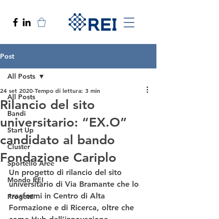
Post
All Posts
24 set 2020
Tempo di lettura: 3 min
All Posts
Rilancio del sito
Bandi
universitario: “EX.O”
Start Up
candidato al bando
Cluster
Fondazione Cariplo
Sportello Aree
Un progetto di rilancio del sito 
Mondo REI
universitario di Via Bramante che lo 
trasformi in 
Centro di Alta 
Progetti
Formazione e di Ricerca
, oltre che 