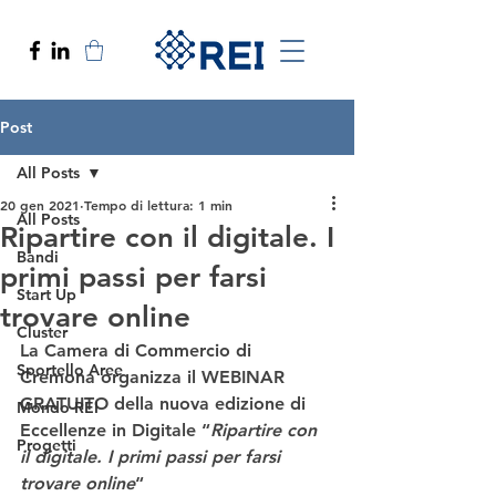
Post
All Posts
20 gen 2021
Tempo di lettura: 1 min
All Posts
Ripartire con il digitale. I
Bandi
primi passi per farsi
Start Up
trovare online
Cluster
La Camera di Commercio di 
Sportello Aree
Cremona organizza il 
WEBINAR 
GRATUITO della nuova edizione di 
Mondo REI
Eccellenze in Digitale
 “
Ripartire con 
Progetti
il digitale. I primi passi per farsi 
trovare online
“