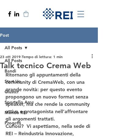
Post
All Posts
23 ott 2019
Tempo di lettura: 1 min
All Posts
Talk tecnico Crema Web
Bandi
Ritornano gli appuntamenti della 
Start Up
community di CremaWeb, con una 
grande novità: per questo evento 
Cluster
propongono un 
nuovo format
 senza 
Sportello Aree
speaker, ma che rende la 
community 
attiva e protagonista
 nell’affrontare 
Mondo REI
gli argomenti trattati.   
Progetti
Curiosi?  Vi aspettiamo, nella sede di 
REI – Reindustria Innovazione, 