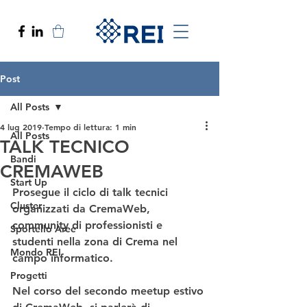
Post
All Posts
4 lug 2019
Tempo di lettura: 1 min
All Posts
TALK TECNICO
Bandi
CREMAWEB
Start Up
Prosegue il ciclo di talk tecnici 
Cluster
organizzati da CremaWeb, 
community di professionisti e 
Sportello Aree
studenti nella zona di Crema nel 
Mondo REI
campo informatico.
Progetti
Nel corso del secondo meetup estivo 