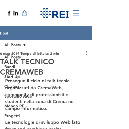
Post
All Posts
6 mag 2019
Tempo di lettura: 2 min
All Posts
TALK TECNICO
Bandi
CREMAWEB
Start Up
Prosegue il ciclo di talk tecnici 
Cluster
organizzati da CremaWeb, 
community di professionisti e 
Sportello Aree
studenti nella zona di Crema nel 
Mondo REI
campo informatico.
Progetti
Le tecnologie di sviluppo Web lato 