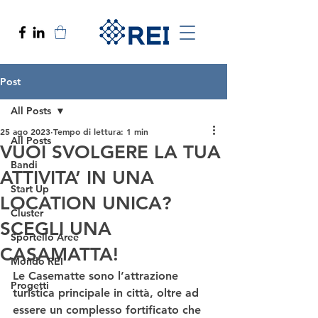
Post
All Posts
25 ago 2023
Tempo di lettura: 1 min
All Posts
VUOI SVOLGERE LA TUA
Bandi
ATTIVITA’ IN UNA
Start Up
LOCATION UNICA?
Cluster
SCEGLI UNA
Sportello Aree
CASAMATTA!​
Mondo REI
Le Casematte sono l’attrazione 
Progetti
turistica principale in città, oltre ad 
essere un 
complesso fortificato
 che 