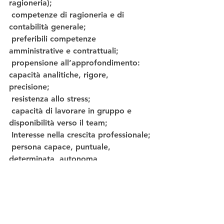
ragioneria);
 competenze di ragioneria e di 
contabilità generale;
 preferibili competenze 
amministrative e contrattuali;
 propensione all’approfondimento: 
capacità analitiche, rigore, 
precisione;
 resistenza allo stress;
 capacità di lavorare in gruppo e 
disponibilità verso il team;
 Interesse nella crescita professionale;
 persona capace, puntuale, 
determinata, autonoma, 
responsabile, di assoluta fiducia, 
flessibile;
 automunito/a.
Sede:
 Crema (CR)
Tipologia di contratto
: 