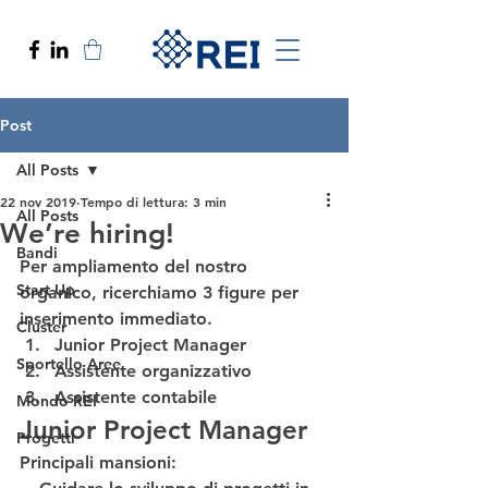
Post
All Posts
22 nov 2019
Tempo di lettura: 3 min
All Posts
We’re hiring!
Bandi
Per ampliamento del nostro 
Start Up
organico, ricerchiamo 3 figure per 
inserimento immediato. 
Cluster
Junior Project Manager
Sportello Aree
Assistente organizzativo
Assistente contabile 
Mondo REI
Junior Project Manager
Progetti
Principali mansioni
: