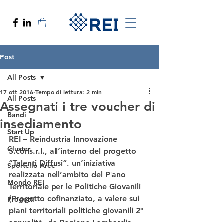
Post
All Posts
17 ott 2016
Tempo di lettura: 2 min
All Posts
Assegnati i tre voucher di
Bandi
insediamento
Start Up
REI – Reindustria Innovazione 
Cluster
S.cons.r.l., all’interno del progetto 
“
Talenti Diffusi
“, un’iniziativa 
Sportello Aree
realizzata nell’ambito del Piano 
Mondo REI
Territoriale per le Politiche Giovanili 
(Progetto cofinanziato, a valere sui 
Progetti
piani territoriali politiche giovanili 2° 