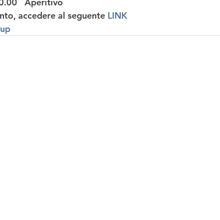
0.00   Aperitivo  
vento, accedere al seguente 
LINK
tup