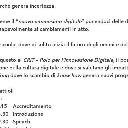
erché genera incertezza.
eme il “
nuovo umanesimo digitale
” ponendoci delle 
sapevolmente ai cambiamenti in atto.  
 
scuola
, dove di solito inizia il futuro degli umani e de
 questo al 
CRIT – Polo per l’Innovazione Digitale
, il p
one della 
cultura digitale
 e dove si valutano gli impatti
king
 dove lo scambio di 
know how
 genera nuovi proge
ttioli 
: 
.15    Accreditamento
8.30   Introduzione 
9.30   Speach