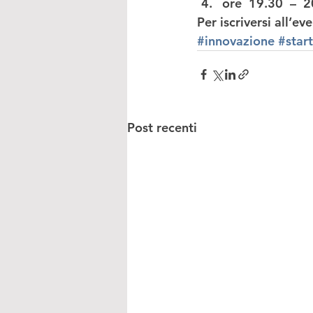
ore  19.30  –  2
Per iscriversi all’e
#innovazione
#star
Post recenti