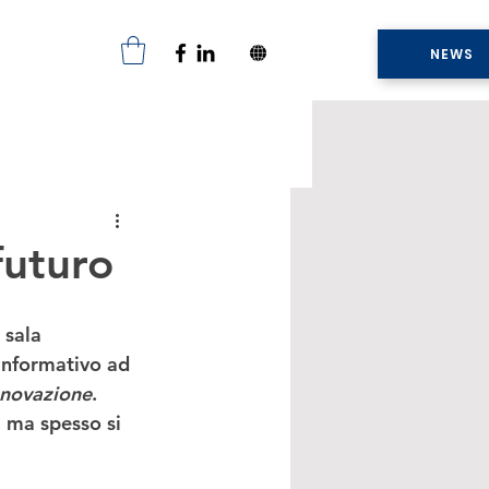
NEWS
futuro
 sala 
informativo ad 
nnovazione
. 