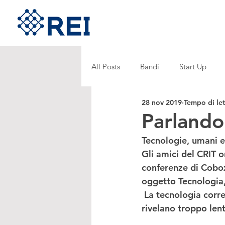
All Posts
Bandi
Start Up
28 nov 2019
Tempo di let
Parlando
Tecnologie, umani e
Gli amici del 
CRIT 
o
conferenze di 
Cobo
oggetto 
Tecnologia
 La tecnologia corre veloce, troppo; gli esseri umani creano la tecnologia, ma spesso si 
rivelano troppo len