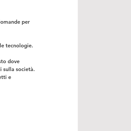
domande per 
lle tecnologie.
osto dove 
 sulla società. 
tti e 